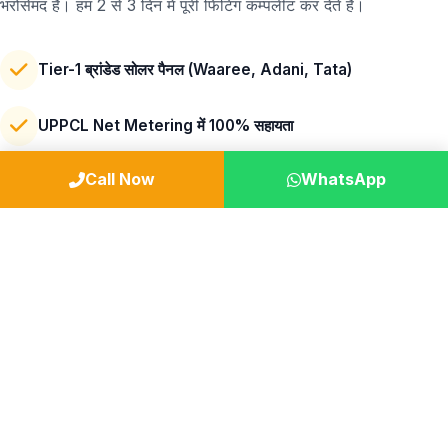
भरोसेमंद हैं। हम 2 से 3 दिन में पूरी फिटिंग कम्पलीट कर देते हैं।
Tier-1 ब्रांडेड सोलर पैनल (Waaree, Adani, Tata)
UPPCL Net Metering में 100% सहायता
Call Now
WhatsApp
25 Years Performance Warranty
मजबूत GI स्ट्रक्चर (आंधी-तूफ़ान से सुरक्षित)