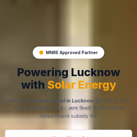
MNRE Approved Partner
Powering Lucknow
with
Solar Energy
अगर आप
Best Solar Panel in Lucknow
ढूँढ रहे हैं, तो JRD
Solar आपकी पहली पसंद है। अपना बिजली बिल जीरो करें और
Government subsidy पाएं!