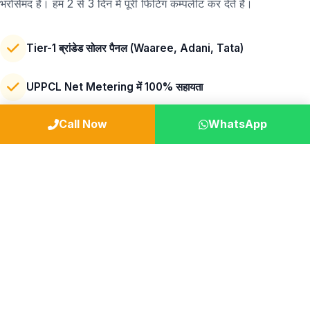
भरोसेमंद हैं। हम 2 से 3 दिन में पूरी फिटिंग कम्पलीट कर देते हैं।
Tier-1 ब्रांडेड सोलर पैनल (Waaree, Adani, Tata)
UPPCL Net Metering में 100% सहायता
Call Now
WhatsApp
25 Years Performance Warranty
मजबूत GI स्ट्रक्चर (आंधी-तूफ़ान से सुरक्षित)