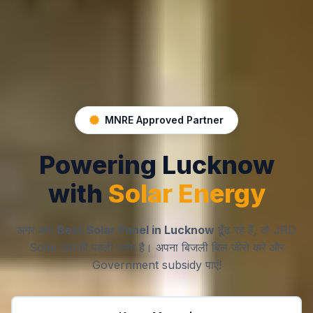
MNRE Approved Partner
Powering Lucknow
with
Solar Energy
अगर आप
Best Solar Panel in Lucknow
ढूँढ रहे हैं, तो JRD
Solar आपकी पहली पसंद है। अपना बिजली बिल जीरो करें और
Government subsidy पाएं!