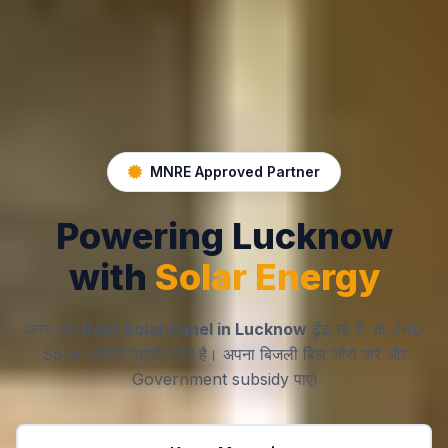
MNRE Approved Partner
Powering Lucknow
with
Solar Energy
अगर आप
Best Solar Panel in Lucknow
ढूँढ रहे हैं, तो JRD
Solar आपकी पहली पसंद है। अपना बिजली बिल जीरो करें और
Government subsidy पाएं!