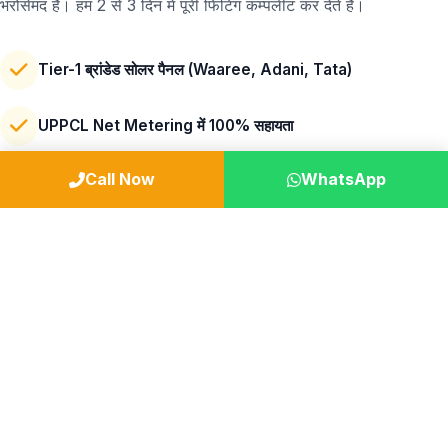
भरोसेमंद हैं। हम 2 से 3 दिन में पूरी फिटिंग कम्पलीट कर देते हैं।
Tier-1 ब्रांडेड सोलर पैनल (Waaree, Adani, Tata)
UPPCL Net Metering में 100% सहायता
Call Now
WhatsApp
25 Years Performance Warranty
मजबूत GI स्ट्रक्चर (आंधी-तूफ़ान से सुरक्षित)